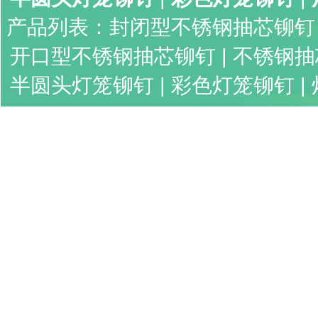
产品列表：
封闭型不锈钢抽芯铆钉
开口型不锈钢抽芯铆钉
|
不锈钢抽
半圆头灯笼铆钉
|
彩色灯笼铆钉
|