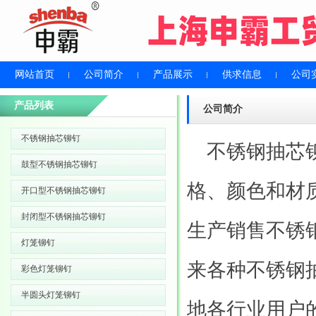
网站首页
公司简介
产品展示
供求信息
公司
产品列表
公司简介
不锈钢抽芯铆钉
不锈钢抽芯
鼓型不锈钢抽芯铆钉
格、颜色和材
开口型不锈钢抽芯铆钉
封闭型不锈钢抽芯铆钉
生产销售不锈
灯笼铆钉
来各种不锈钢
彩色灯笼铆钉
半圆头灯笼铆钉
地各行业用户