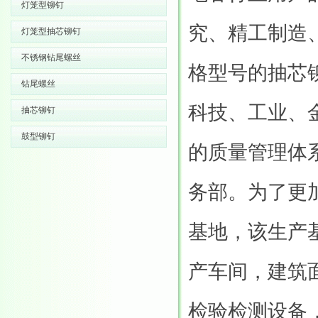
灯笼型铆钉
究、精工制造
灯笼型抽芯铆钉
不锈钢钻尾螺丝
格型号的抽芯
钻尾螺丝
科技、工业、
抽芯铆钉
鼓型铆钉
的质量管理体
务部。为了更
基地，该生产基
产车间，建筑面
检验检测设备