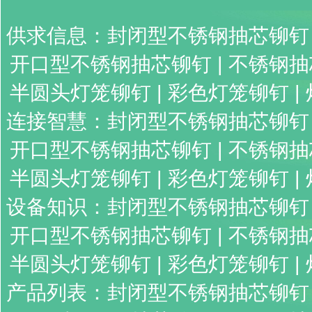
供求信息：
封闭型不锈钢抽芯铆钉
开口型不锈钢抽芯铆钉
|
不锈钢抽
半圆头灯笼铆钉
|
彩色灯笼铆钉
|
连接智慧：
封闭型不锈钢抽芯铆钉
开口型不锈钢抽芯铆钉
|
不锈钢抽
半圆头灯笼铆钉
|
彩色灯笼铆钉
|
设备知识：
封闭型不锈钢抽芯铆钉
开口型不锈钢抽芯铆钉
|
不锈钢抽
半圆头灯笼铆钉
|
彩色灯笼铆钉
|
产品列表：
封闭型不锈钢抽芯铆钉