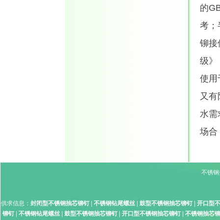
的GB
考；
铆接件
级》
使用
又有
水需
场合
不锈钢
供求信息：
封闭型不锈钢抽芯铆钉
|
不锈钢钻尾螺丝
|
鼓型不锈钢抽芯铆钉
|
开口型
铆钉
|
不锈钢钻尾螺丝
|
鼓型不锈钢抽芯铆钉
|
开口型不锈钢抽芯铆钉
|
不锈钢抽芯