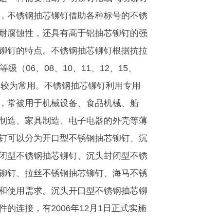
，不锈钢抽芯铆钉借助各种标号的不锈
耐腐蚀性，还具有高于铝抽芯铆钉的强
铆钉的特点。不锈钢抽芯铆钉根据抗拉
06、08、10、11、12、15、
和11级较为常用。不锈钢抽芯铆钉利用专用
，常被用于机械设备、食品机械、船
制造、家具制造、电子电器的外壳等薄
钉可以分为开口型不锈钢抽芯铆钉、沉
闭型不锈钢抽芯铆钉、沉头封闭型不锈
铆钉、拉丝不锈钢抽芯铆钉、海马不锈
和使用需求。沉头开口型不锈钢抽芯铆
连接，有2006年12月1日正式实施