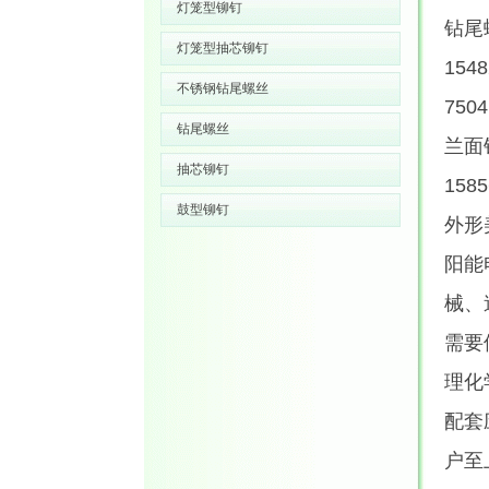
灯笼型铆钉
钻尾螺
灯笼型抽芯铆钉
1548
不锈钢钻尾螺丝
750
钻尾螺丝
兰面钻
抽芯铆钉
15
鼓型铆钉
外形
阳能
械、
需要
理化
配套
户至