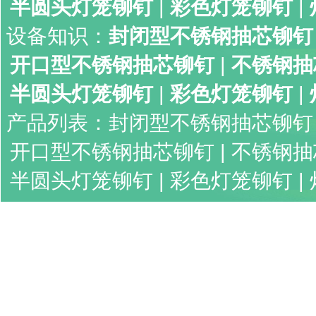
半圆头灯笼铆钉
|
彩色灯笼铆钉
|
设备知识：
封闭型不锈钢抽芯铆钉
开口型不锈钢抽芯铆钉
|
不锈钢抽
半圆头灯笼铆钉
|
彩色灯笼铆钉
|
产品列表：
封闭型不锈钢抽芯铆钉
开口型不锈钢抽芯铆钉
|
不锈钢抽
半圆头灯笼铆钉
|
彩色灯笼铆钉
|