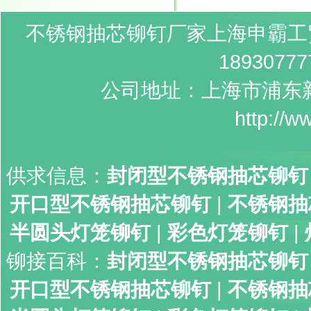
不锈钢抽芯铆钉
厂家
上海申霸工
189307
公司地址：上海市浦东新
http://
供求信息：
封闭型不锈钢抽芯铆钉
开口型不锈钢抽芯铆钉
|
不锈钢抽
半圆头灯笼铆钉
|
彩色灯笼铆钉
|
铆接百科：
封闭型不锈钢抽芯铆钉
开口型不锈钢抽芯铆钉
|
不锈钢抽