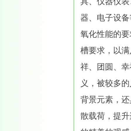
具、仪器仪表
器、电子设备
氧化性能的要
槽要求，以满
祥、团圆、幸
义，被较多的
背景元素，还
散载荷，提升