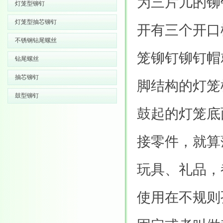
为三片儿的铆
灯笼型铆钉
灯笼型抽芯铆钉
开有三个开口
不锈钢钻尾螺丝
笼铆钉铆钉帽
钻尾螺丝
抽芯铆钉
脚结构的灯笼
鼓型铆钉
鼓起的灯笼底
接零件，就算
玩具、礼品，
使用在不规则