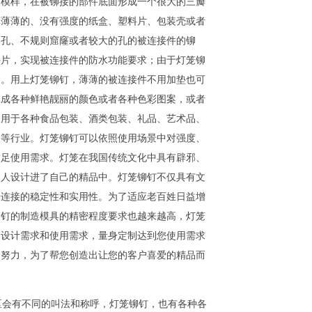
笼模样，在被铆接的部件底面形成一个很大的三瓣
算薄薄的、没有强度的纸盒、塑料片、包装壳或者
则孔、不规则窟窿或者较大的孔的被连接件的铆
垫片，实现被连接件的防水功能要求；由于灯笼铆
合。用上灯笼铆钉，薄薄的被连接件不用加垫也可
工成各种鲜艳靓丽的颜色或者各种色彩图案，或者
被用于各种食品包装、酒类包装、礼品、艺术品、
备等行业。灯笼铆钉可以依照使用场景中对强度、
满足使用需求。灯笼在我国传统文化中具有辟邪、
的人设计进了自己的精品中。灯笼铆钉不仅具有文
升连接的稳定性和实用性。为了适应老百姓日益增
铆钉的制造模具的精密程度要求也越来越高，灯笼
的设计需求和使用需求，量身定制达到您使用需求
同努力，为了帮您创造出让您的客户喜爱的精品而
会有不同的叫法和称呼，灯笼铆钉，也有各种各