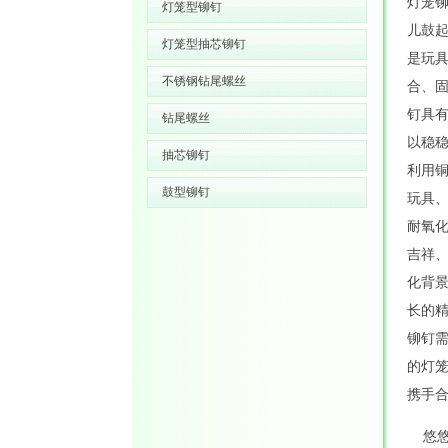
灯笼
灯笼型铆钉
儿鼓
灯笼型抽芯铆钉
是玩
不锈钢钻尾螺丝
合、
钉具
钻尾螺丝
以稳
抽芯铆钉
利用
鼓型铆钉
玩具
耐氧
吉祥
化背
长的
铆钉
的灯
携手
悠悠