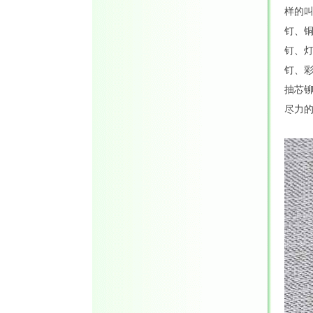
样的
钉、
钉、
钉、
抽芯
尽力