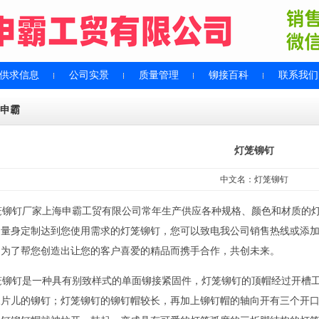
供求信息
公司实景
质量管理
铆接百科
联系我们
申霸
灯笼铆钉
中文名：灯笼铆钉
铆钉厂家上海申霸工贸有限公司常年生产供应各种规格、颜色和材质的灯
，量身定制达到您使用需求的灯笼铆钉，您可以致电我公司销售热线或添
，为了帮您创造出让您的客户喜爱的精品而携手合作，共创未来。
铆钉是一种具有别致样式的单面铆接紧固件，灯笼铆钉的顶帽经过开槽工
三片儿的铆钉；灯笼铆钉的铆钉帽较长，再加上铆钉帽的轴向开有三个开