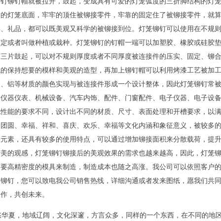
铆钉铆钉帽就被拉开，鼓起，变成具有可爱的灯笼弧度的三折脚结构的灯
起的灯笼底面，牢牢的顶住被铆接零件，牢靠的固定住了被铆接零件，就
具、礼品，都可以既美观又科学的被铆接到位。灯笼铆钉可以使用在不规
固定或者叫做种植或栽种。灯笼铆钉的钉帽一端可以加塑胶、橡胶或硅胶
有三片鼓起，可以对不规则厚度或者不同厚度被连接件的压实、固定、铆
稳的保持想要的模样和美观的造型，再加上铆钉帽可以利用烤漆工艺被加
铜、铝等材质的颜色实现与被连接件形成一个设计整体，因此灯笼铆钉常
、仪器仪表、机械设备、汽车内饰、配件、门窗配件、电子仪器、电子设
化性能的要求不同，设计出不同的材质、尺寸、表面处理和开槽要求，以
、团圆、幸福、祥和、喜庆、欢乐、幸福等文化内涵和象征意义，被较多
景元素，还具有较多的使用特点，可以通过增加铆接面积来分散载荷，提
精美的观感，灯笼铆钉铆接后的美观效果的需求也越来越高，因此，灯笼
需要高精密度的模具来制造，制造成本也随之高涨。我公司可以依照客户
笼铆钉，您可以致电我公司销售热线，详细沟通或者发来图纸，愿我们共
合作，共创未来。
华夏，地域辽阔，文化深邃，方言众多，同样的一个东西，在不同的地区