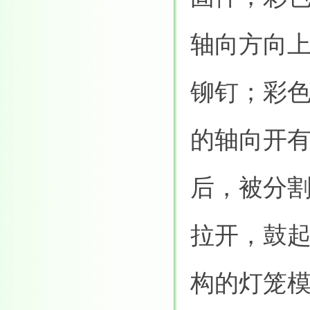
轴向方向
铆钉；彩
的轴向开
后，被分
拉开，鼓
构的灯笼