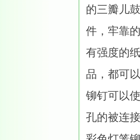
的三瓣儿
件，牢靠
有强度的
品，都可
铆钉可以
孔的被连
彩色灯笼