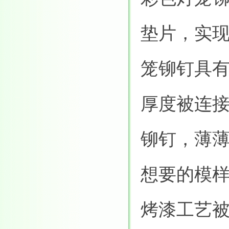
垫片，实
笼铆钉具
厚度被连
铆钉，薄
想要的模
烤漆工艺