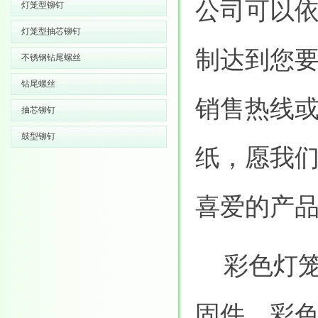
公司可以
灯笼型铆钉
灯笼型抽芯铆钉
制达到您
不锈钢钻尾螺丝
钻尾螺丝
销售热线
抽芯铆钉
鼓型铆钉
纸，愿我
喜爱的产
彩色灯笼
固件，彩