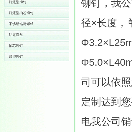
铆钉，我公
灯笼型铆钉
灯笼型抽芯铆钉
径×长度，单
不锈钢钻尾螺丝
钻尾螺丝
Φ3.2×L2
抽芯铆钉
鼓型铆钉
Φ5.0×L4
司可以依照
定制达到您
电我公司销