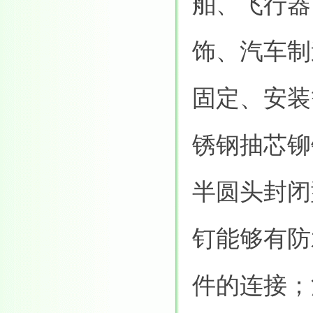
舶、飞行器
饰、汽车制
固定、安装
锈钢抽芯铆
半圆头封闭
钉能够有防
件的连接；