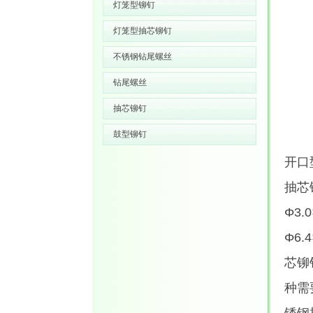
灯笼型铆钉
灯笼型抽芯铆钉
不锈钢钻尾螺丝
钻尾螺丝
抽芯铆钉
鼓型铆钉
开口
抽芯
Φ3.
Φ6
芯铆
种需