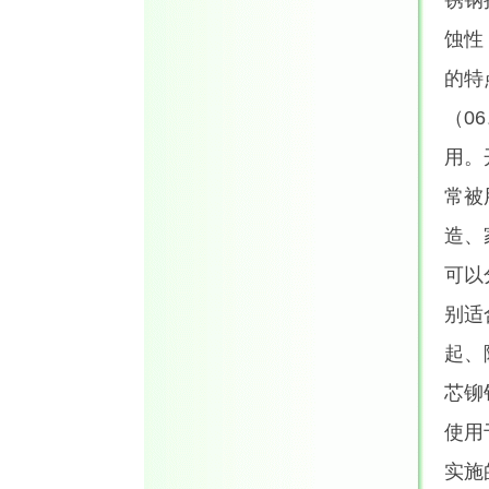
锈钢
蚀性
的特
（06
用。
常被
造、
可以
别适
起、
芯铆
使用
实施的